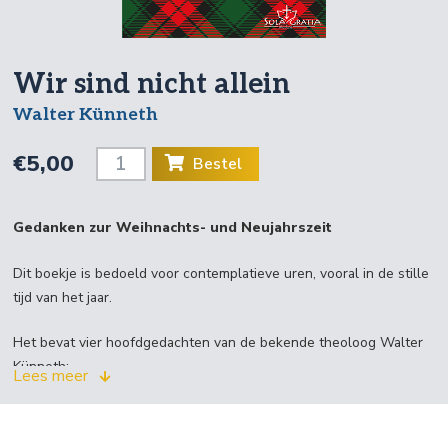
Wir sind nicht allein
Walter Künneth
€5,00
Bestel
Gedanken zur Weihnachts- und Neujahrszeit
Dit boekje is bedoeld voor contemplatieve uren, vooral in de stille
tijd van het jaar.
Het bevat vier hoofdgedachten van de bekende theoloog Walter
Künneth:
Lees meer
God komt naar ons toe,
God redt ons,
God gaat met ons mee,