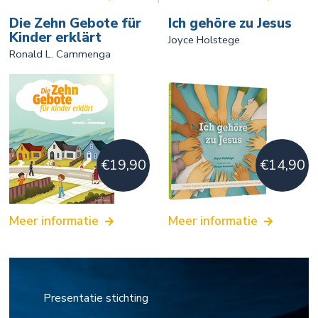
Die Zehn Gebote für
Ich gehöre zu Jesus
Softcover, 56 bladzijde
Kinder erklärt
Formaat: 11,2 X 15,7 cm
Joyce Holstege
Ronald L. Cammenga
ISBN: 978-3-948475-88-8
€19,90
€14,90
Meer informatie
Meer informatie
Presentatie stichting