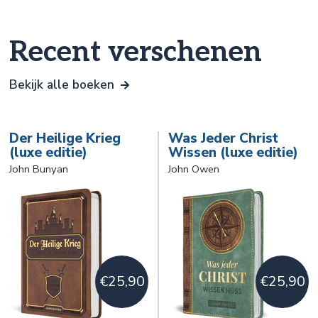
morgens wakker werd, nam ik allereerst Alleines Der sichere Weg
in den Himmel of Baxters Call to the Unconverted ter hand. O,
deze boeken! Ik las en verslond ze."
Recent verschenen
Engelse Titel: A call to the unconverted
Bekijk alle boeken
ISBN: 978-3-941988-75-0
Der Heilige Krieg
Was Jeder Christ
(luxe editie)
Wissen (luxe editie)
John Bunyan
John Owen
€25,90
€25,90