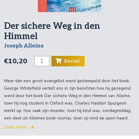
Der sichere Weg in den
Himmel
Joseph Alleine
€10,20
Bestel
Meer dan een groot evangelist werd gestempeld door het boek.
George Whitefield vertelt ons in zijn berichten hoe hij gezegend
werd door het boek Der sichere Weg in den Himmel van Alleine,
toen hij nog student in Oxford was. Charles Haddon Spurgeon
merkt op, hoe vaak zijn moeder, toen hij kind was, zondagmiddag
een deel uit Alleines boek voorlas, toen zij rond de open haard
zaten. Toen Spurgeon van zijn zonde overtuigd werd, was het dit
Lees meer
oude boek, dat hij greep. "Ik herinner me", schrijft hij "toen ik 's