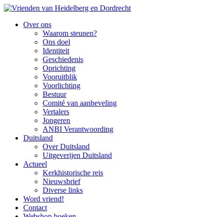
Over ons
Waarom steunen?
Ons doel
Identiteit
Geschiedenis
Oprichting
Vooruitblik
Voorlichting
Bestuur
Comité van aanbeveling
Vertalers
Jongeren
ANBI Verantwoording
Duitsland
Over Duitsland
Uitgeverijen Duitsland
Actueel
Kerkhistorische reis
Nieuwsbrief
Diverse links
Word vriend!
Contact
Webshop boeken