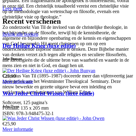
geplaatst. Een fragmentarische apologetiek is ontoereikend, vooral
in onze tijd. Een christelijk totaalbeeld vereist een christelijke visie
Lees meer
op de methodologie van wetenschap en filosofie, evenals een
christelijke visie op theologie.”
Recent verschenen
Zo onderzoekt Van Til de invloed van de christelijke theologie, in
het bijzonder op de filosofie, terwijl hij de kennistheorie, de
Bekijk alle boeken
algemene en bijzondere openbaring en de kennis en eigenschappen
van God bespreekt. Hij roept christenen op om op een
Der Heilige Krieg (luxe editie)
onderscheidende Bijbelse manier te denken. Deze Bijbelse manier
van denken verzet zich tegen alle religies en seculiere filosofieën,
John Bunyan
alle ideologieën die de ultieme bron van waarheid en waarde in de
mens zien en niet in God, en daagt hen uit.
Cornelius Van Til (1895–1987) doceerde meer dan vijfenveertig jaar
€25,90
apologetiek aan het Westminster Theological Seminary. Deze
Meer informatie
nieuw bewerkte en gezette uitgave bevat een inleiding en
verklarende aantekeningen van William Edgar.
Was Jeder Christ Wissen (luxe editie)
Softcover, 125 pagina’s
John Owen
Formaat: 135 x 205 mm
ISBN: 978-3-948475-32-1
€25,90
Meer informatie